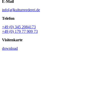
E-Mail
info[at]kulturreederei.de
Telefon
+49 (0) 345 2084173
+49 (0) 179 77 909 73
Visitenkarte
download
Name *
E-Mail *
Ihre Nachricht