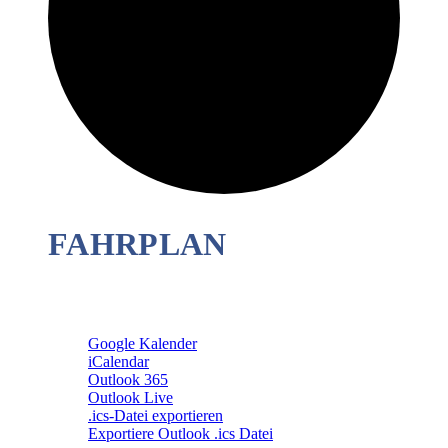
FAHRPLAN
Google Kalender
iCalendar
Outlook 365
Outlook Live
.ics-Datei exportieren
Exportiere Outlook .ics Datei