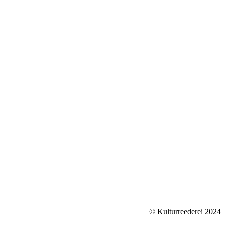
Name *
E-Mail *
Ihre Nachricht
© Kulturreederei 2024