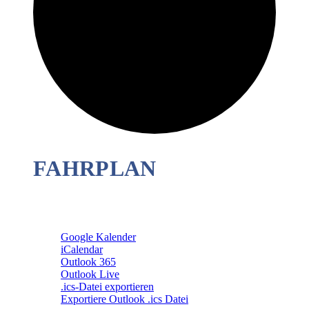
FAHRPLAN
Google Kalender
iCalendar
Outlook 365
Outlook Live
.ics-Datei exportieren
Exportiere Outlook .ics Datei