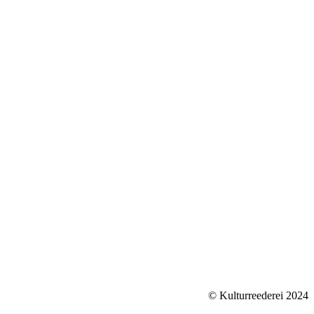
Name *
E-Mail *
Ihre Nachricht
© Kulturreederei 2024