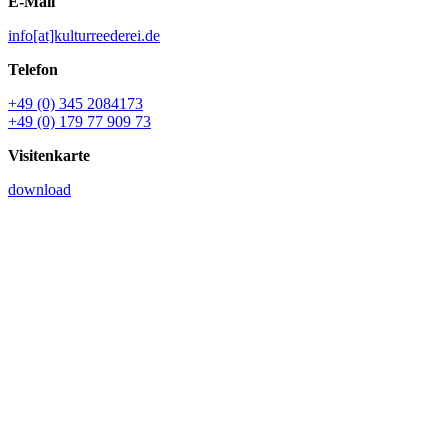
E-Mail
info[at]kulturreederei.de
Telefon
+49 (0) 345 2084173
+49 (0) 179 77 909 73
Visitenkarte
download
Name *
E-Mail *
Ihre Nachricht