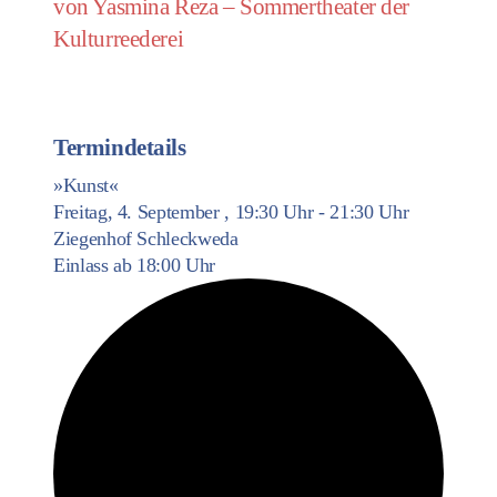
von Yasmina Reza – Sommertheater der
Kulturreederei
Termindetails
»Kunst«
Freitag, 4. September , 19:30 Uhr - 21:30 Uhr
Ziegenhof Schleckweda
Einlass ab 18:00 Uhr