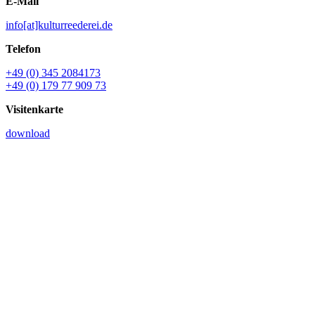
E-Mail
info[at]kulturreederei.de
Telefon
+49 (0) 345 2084173
+49 (0) 179 77 909 73
Visitenkarte
download
Name *
E-Mail *
Ihre Nachricht